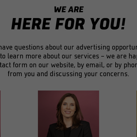
WE ARE
Laufzeit
24 Stunden
HERE FOR YOU!
Zweck
Zur Erleichterung der Auswahl von Rechenzentren
Name
bcookie
ve questions about our advertising opportuni
to learn more about our services – we are happ
Anbieter
LinkedIn
ntact form on our website, by email, or by ph
Laufzeit
1 Jahr
from you and discussing your concerns.
Browser-Identifier-Cookie zur eindeutigen
Zweck
Identifizierung von Geräten, die auf LinkedIn zugreifen,
um Missbrauch auf der Plattform zu erkennen
Name
AnalyticsSyncHistory
Anbieter
LinkedIn