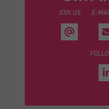
JOIN US
E-MAI
FOLLO