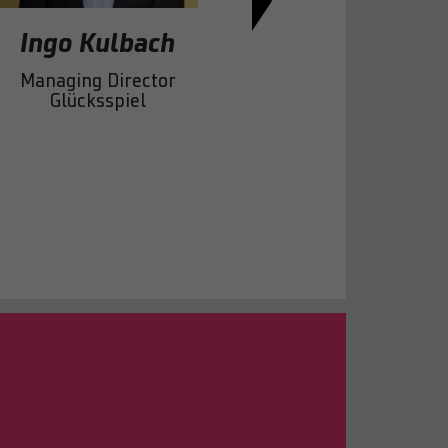
Ingo Kulbach
Manuel A
Managing Director
Director Sales
Glücksspiel
Business & 
Commerc