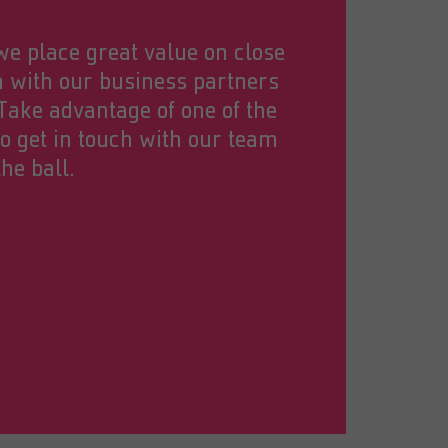
e place great value on close
n with our business partners
 Take advantage of one of the
 get in touch with our team
he ball.