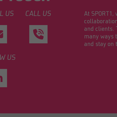
L US
CALL US
At SPORT1, w
collaboratio
and clients.
many ways to
and stay on t
W US