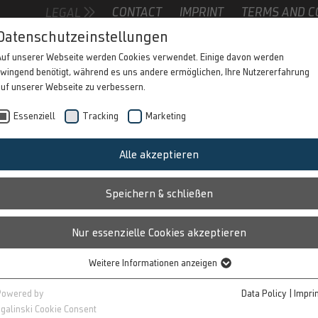
CONTACT
IMPRINT
TERMS AND C
LEGAL
Contact form
Datenschutzeinstellungen
Auf unserer Webseite werden Cookies verwendet. Einige davon werden
wingend benötigt, während es uns andere ermöglichen, Ihre Nutzererfahrung
auf unserer Webseite zu verbessern.
1
Essenziell
Tracking
Marketing
Alle akzeptieren
IVE 360°
Speichern & schließen
SING
Nur essenzielle Cookies akzeptieren
UNITIES
Weitere Informationen anzeigen
Essenziell
Essenzielle Cookies werden für grundlegende Funktionen der Webseite
Powered by
Data Policy
|
Impri
benötigt. Dadurch ist gewährleistet, dass die Webseite einwandfrei
galinski Cookie Consent