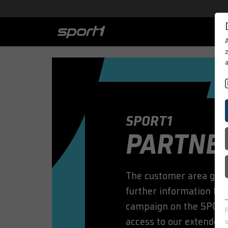
PORTFOLIO
z
BEST CASES
ABOUT SPORT
IN MOTION
DE
SPORT1
PARTNE
The customer area give
further information tha
campaign on the SPORT1 
access to our extended 
s