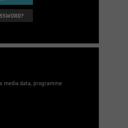
ASSWORD?
 as media data, programme