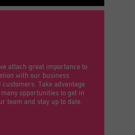
e attach great importance to
ation with our business
d customers. Take advantage
 many opportunities to get in
ur team and stay up to date.