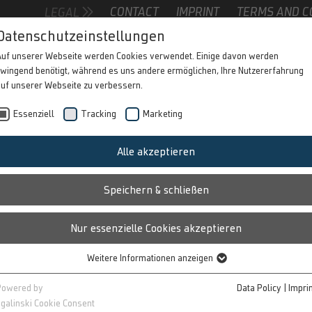
CONTACT
IMPRINT
TERMS AND C
LEGAL
Contact form
Datenschutzeinstellungen
Auf unserer Webseite werden Cookies verwendet. Einige davon werden
wingend benötigt, während es uns andere ermöglichen, Ihre Nutzererfahrung
auf unserer Webseite zu verbessern.
1
Essenziell
Tracking
Marketing
Alle akzeptieren
R AREA
Speichern & schließen
Nur essenzielle Cookies akzeptieren
s you access to protected content and
Weitere Informationen anzeigen
t will help you plan your advertising
Essenziell
platforms. After registering, you will have
Essenzielle Cookies werden für grundlegende Funktionen der Webseite
Powered by
Data Policy
|
Impri
benötigt. Dadurch ist gewährleistet, dass die Webseite einwandfrei
range of information, including media
galinski Cookie Consent