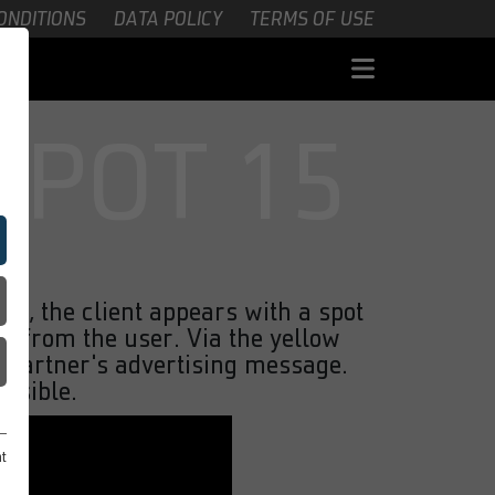
ONDITIONS
DATA POLICY
TERMS OF USE
SPOT 15
ot, the client appears with a spot
n from the user. Via the yellow
e partner's advertising message.
ossible.
nt