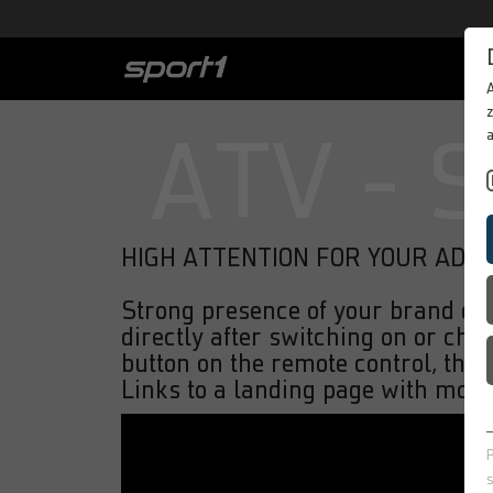
PORTFOLIO
z
BEST CASES
ATV - 
ABOUT SPORT
IN MOTION
DE
HIGH ATTENTION FOR YOUR ADV
Strong presence of your brand due 
directly after switching on or ch
button on the remote control, the 
Links to a landing page with more 
s