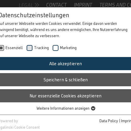
CONTACT
IMPRINT
TERMS AND C
LEGAL
Contact form
Datenschutzeinstellungen
Auf unserer Webseite werden Cookies verwendet. Einige davon werden
wingend benötigt, während es uns andere ermöglichen, Ihre Nutzererfahrung
SWITCH-IN 
auf unserer Webseite zu verbessern.
1
Essenziell
Tracking
Marketing
Alle akzeptieren
ERTISING MESSAGE!
Speichern & schließen
to direct spot insertion: With the switch-in sp
anging channels, generating maximum attentio
viewer has the opportunity to interact with th
Nur essenzielle Cookies akzeptieren
product information, competitions, etc. are p
Weitere Informationen anzeigen
Essenziell
Essenzielle Cookies werden für grundlegende Funktionen der Webseite
Powered by
Data Policy
|
Impri
benötigt. Dadurch ist gewährleistet, dass die Webseite einwandfrei
galinski Cookie Consent