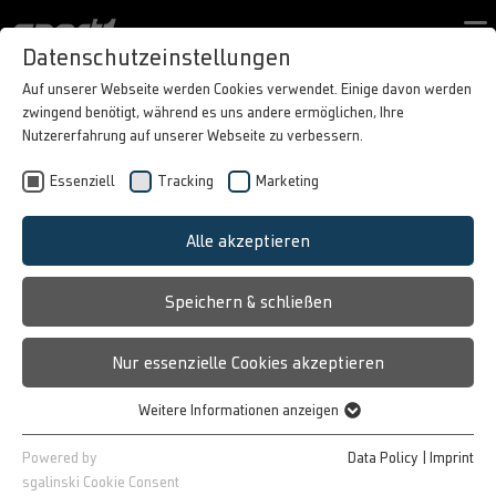
Contact form
Datenschutzeinstellungen
PORTFOLIO
Auf unserer Webseite werden Cookies verwendet. Einige davon werden
zwingend benötigt, während es uns andere ermöglichen, Ihre
BEST CASES
Nutzererfahrung auf unserer Webseite zu verbessern.
ABOUT SPORT1
Essenziell
Tracking
Marketing
IN MOTION
BRANDED LIVESTREAM
DE
DIGITAL
Alle akzeptieren
THE INTELLIGENT BRAND
Speichern & schließen
STAGING!
Your content on sport1.de
Nur essenzielle Cookies akzeptieren
With the branded video, we bring
Weitere Informationen anzeigen
your content to Germany's largest
Essenziell
multi-sport platform: sport1.de.
Essenzielle Cookies werden für grundlegende Funktionen der
Powered by
Data Policy
|
Imprint
Presenting in text form (title /
Webseite benötigt. Dadurch ist gewährleistet, dass die Webseite
sgalinski Cookie Consent
description)