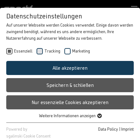
Contact form
Datenschutzeinstellungen
PORTFOLIO
Auf unserer Webseite werden Cookies verwendet. Einige davon werden
zwingend benötigt, während es uns andere ermöglichen, Ihre
BEST CASES
Nutzererfahrung auf unserer Webseite zu verbessern.
ABOUT SPORT1
Essenziell
Tracking
Marketing
IN MOTION
SPORT1
DE
ENVIRONMENTS
Alle akzeptieren
The demands on brand
Speichern & schließen
communication are constantly
increasing. The SPORT1 Business
Nur essenzielle Cookies akzeptieren
division is responsible, as the
central marketer, for the
Weitere Informationen anzeigen
integrated and cross-platform
Essenziell
marketing of the Group’s own
Essenzielle Cookies werden für grundlegende Funktionen der
brands in the sports segment.
Powered by
Data Policy
|
Imprint
Webseite benötigt. Dadurch ist gewährleistet, dass die Webseite
With our free-to-air TV channel
sgalinski Cookie Consent