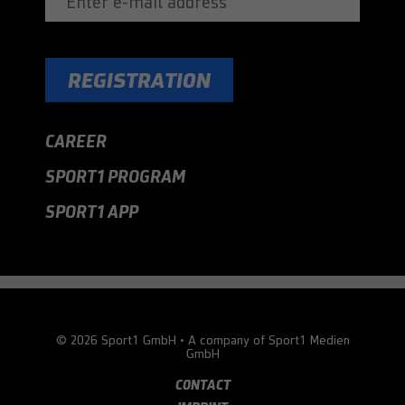
Name
AnalyticsSyncHistory
Anbieter
LinkedIn
REGISTRATION
Laufzeit
30 Tage
Wird verwendet, um Informationen über den
CAREER
Zweck
Zeitpunkt einer Synchronisierung mit dem
lms_analytics-Cookie zu speichern.
SPORT1 PROGRAM
SPORT1 APP
Name
UserMatchHistory
Anbieter
LinkedIn
Laufzeit
30 Tage
© 2026 Sport1 GmbH • A company of Sport1 Medien
Zweck
LinkedIn Ads ID-Synchronisierung
GmbH
CONTACT