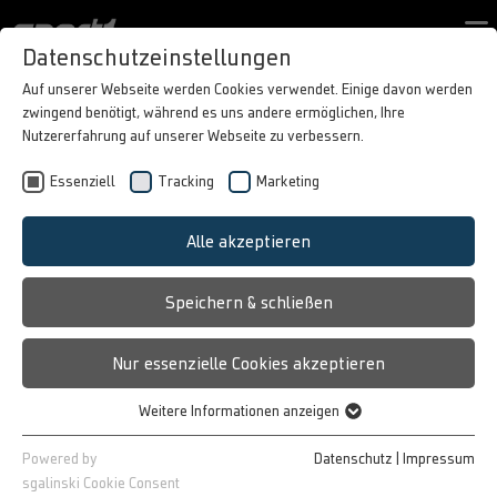
Kontaktformular
Datenschutzeinstellungen
TAGESFESTPLATZIERUNG:
PORTFOLIO
Auf unserer Webseite werden Cookies verwendet. Einige davon werden
zwingend benötigt, während es uns andere ermöglichen, Ihre
BEST CASES
HOMERUN BASIC
Nutzererfahrung auf unserer Webseite zu verbessern.
ÜBER SPORT1
WERBEN IM DIREKTEN SICHTFELD!
Essenziell
Tracking
Marketing
IN MOTION
EN
Hohe Reichweiten mit Platzierungen
Alle akzeptieren
für 24h auf der Home – Ihre
Werbebotschaften mit dem Homerun Basic.
Speichern & schließen
Die aufmerksamkeitsstarke Kombination
mit großformatigen Werbemitteln setzt den
Nur essenzielle Cookies akzeptieren
Partner gekonnt in Szene. Hohe garantierte
Viewability und starke Markenstrahlung
Weitere Informationen anzeigen
durch plattform-
Essenziell
übergreifende Präsenz auf der SPORT1
Essenzielle Cookies werden für grundlegende Funktionen der
Powered by
Datenschutz
|
Impressum
Website; Desktop + Mobile sowie direkt in
Webseite benötigt. Dadurch ist gewährleistet, dass die Webseite
sgalinski Cookie Consent