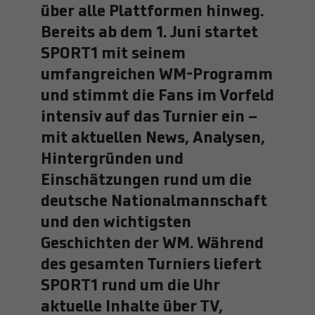
Ihrer vorgenommen Einstellungen, falls der
Laufzeit
Session
über alle Plattformen hinweg.
Laufzeit
13 Monate
Webseiten-Betreiber dies eingestellt hat.
Bereits ab dem 1. Juni startet
SENDEN
Wird verwendet, um die Spracheinstellung
Zweck
User ID
SPORT1 mit seinem
eines Benutzers zu speichern, damit
Name
fe_typo_user
Zweck
LinkedIn.com in der Sprache angezeigt wird, die
umfangreichen WM-Programm
der Benutzer in seinen Einstellungen
Name
pa_privacy
und stimmt die Fans im Vorfeld
Anbieter
TYPO3
ausgewählt hat.
intensiv auf das Turnier ein –
Anbieter
Piano Analytics
Laufzeit
Session
mit aktuellen News, Analysen,
Name
li_gc
Laufzeit
13 Monate
Hintergründen und
Dieses Cookie wird vom CMS (Content
Management System) TYPO3 für die
Anbieter
LinkedIn
Einschätzungen rund um die
Zweck
Persistenz des Datenschutzmodus
unverwechselbare Identifizierung eines
deutsche Nationalmannschaft
Anwenders gesetzt. Es bietet dem Anwender
Laufzeit
6 Monate
Zweck
bessere Bedienerführung, z.B. Speicherung von
und den wichtigsten
Sucheinstellungen oder Formulardaten.
Dient zur Speicherung der Zustimmung der
Geschichten der WM. Während
Typischerweise wird das Cookie beim
Zweck
Gäste zur Verwendung von Cookies für nicht
des gesamten Turniers liefert
Schließen des Browsers gelöscht.
wesentliche Zwecke
SPORT1 rund um die Uhr
aktuelle Inhalte über TV,
Name
lidc