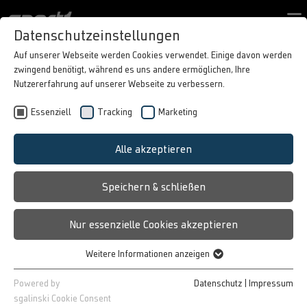
Kontaktformular
Datenschutzeinstellungen
PORTFOLIO
Auf unserer Webseite werden Cookies verwendet. Einige davon werden
zwingend benötigt, während es uns andere ermöglichen, Ihre
BEST CASES
Nutzererfahrung auf unserer Webseite zu verbessern.
ÜBER SPORT1
Essenziell
Tracking
Marketing
IN MOTION
Alle akzeptieren
Speichern & schließen
Nur essenzielle Cookies akzeptieren
Weitere Informationen anzeigen
Essenziell
Essenzielle Cookies werden für grundlegende Funktionen der
Powered by
Datenschutz
|
Impressum
Webseite benötigt. Dadurch ist gewährleistet, dass die Webseite
sgalinski Cookie Consent
PRESSEMITTEILUNG