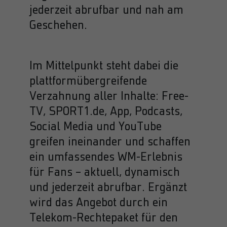
jederzeit abrufbar und nah am
Name
AnalyticsSyncHistory
Geschehen.
Anbieter
LinkedIn
Laufzeit
30 Tage
Im Mittelpunkt steht dabei die
Wird verwendet, um Informationen über den
plattformübergreifende
Zweck
Zeitpunkt einer Synchronisierung mit dem
Verzahnung aller Inhalte: Free-
lms_analytics-Cookie zu speichern.
TV, SPORT1.de, App, Podcasts,
Social Media und YouTube
Name
UserMatchHistory
greifen ineinander und schaffen
Anbieter
LinkedIn
ein umfassendes WM-Erlebnis
für Fans – aktuell, dynamisch
Laufzeit
30 Tage
und jederzeit abrufbar. Ergänzt
Zweck
LinkedIn Ads ID-Synchronisierung
wird das Angebot durch ein
Telekom-Rechtepaket für den