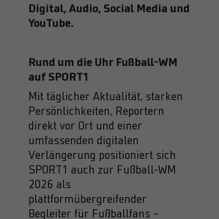
Digital, Audio, Social Media und
Anbieter
LinkedIn
YouTube.
Laufzeit
24 Stunden
Zur Erleichterung der Auswahl von
Rund um die Uhr Fußball-WM
Zweck
Rechenzentren
auf SPORT1
Mit täglicher Aktualität, starken
Name
bcookie
Persönlichkeiten, Reportern
Anbieter
LinkedIn
direkt vor Ort und einer
umfassenden digitalen
Laufzeit
1 Jahr
Verlängerung positioniert sich
Browser-Identifier-Cookie zur eindeutigen
SPORT1 auch zur Fußball-WM
Identifizierung von Geräten, die auf LinkedIn
Zweck
2026 als
zugreifen, um Missbrauch auf der Plattform zu
erkennen
plattformübergreifender
Begleiter für Fußballfans –